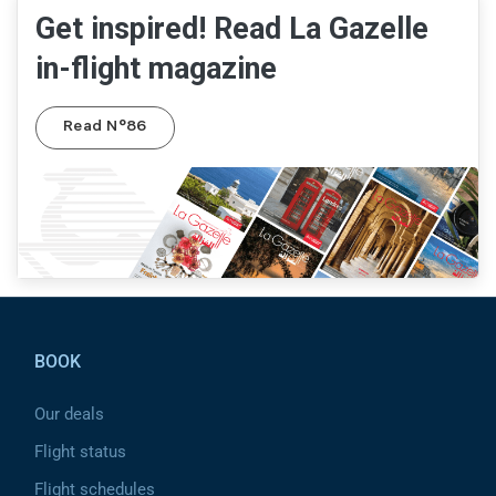
Get inspired! Read La Gazelle
in-flight magazine
Read N°86
Pied de page
BOOK
Our deals
Flight status
Flight schedules