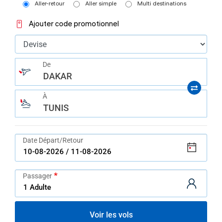
help
Aller-retour
Aller simple
Multi destinations
you
navigate
Ajouter code promotionnel
and
interact
with
the
content.
De
DAKAR
À
TUNIS
Date Départ/Retour
Passager
Voir les vols