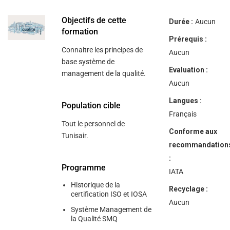
help
you
navigate
Objectifs de cette
Durée :
Aucun
and
formation
interact
Prérequis :
with
Connaitre les principes de
the
Aucun
content.
base système de
Evaluation :
management de la qualité.
Aucun
Langues :
Population cible
Français
Tout le personnel de
Conforme aux
Tunisair.
recommandation
:
Programme
IATA
Historique de la
Recyclage :
certification ISO et IOSA
Aucun
Système Management de
la Qualité SMQ