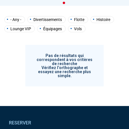
help
you
navigate
and
- Any -
Divertissements
Flotte
Histoire
interact
with
Lounge VIP
Équipages
Vols
the
content.
Pas de résultats qui
correspondent à vos critères
de recherche
Vérifiez l’orthographe et
essayez une recherche plus
simple.
Pied de page
RESERVER