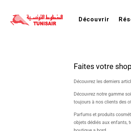
Welcome
to
All
in
Découvrir
Rés
One
Accessibility
screen
reader.
To
start
the
All
in
One
Faites votre sho
Accessibility
screen
reader,
press
Découvrez les derniers arti
"Ctrl
+
Découvrez notre gamme soig
/".
This
toujours à nos clients des o
shortcut
activates
the
Parfums et produits cosméti
screen
objets dédiés aux enfants, t
reader
to
boutique a bord .