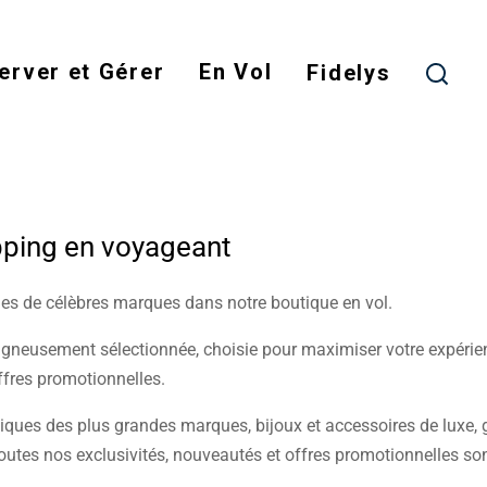
Skip
to
erver et Gérer
En Vol
main
Fidelys
content
pping en voyageant
cles de célèbres marques dans notre boutique en vol.
neusement sélectionnée, choisie pour maximiser votre expérienc
ffres promotionnelles.
ques des plus grandes marques, bijoux et accessoires de luxe, ga
outes nos exclusivités, nouveautés et offres promotionnelles son