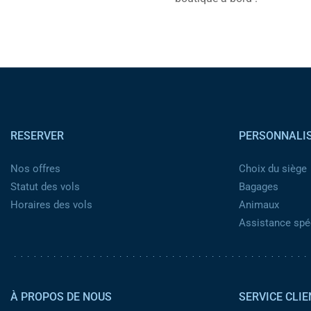
help
you
navigate
and
interact
with
the
content.
Pied de page
RESERVER
PERSONNALI
Nos offres
Choix du siège
Statut des vols
Bagages
Horaires des vols
Animaux
Assistance spéc
Pied de page 2
À PROPOS DE NOUS
SERVICE CLIE