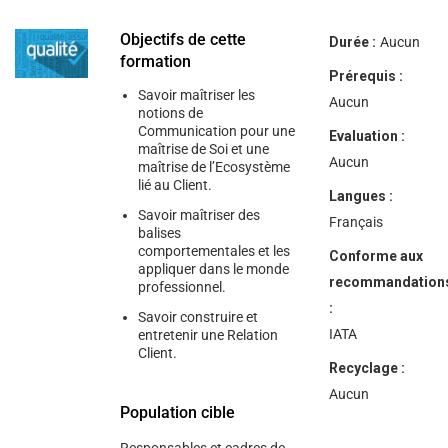
help
you
navigate
Objectifs de cette
Durée :
Aucun
and
formation
interact
Prérequis :
with
Savoir maîtriser les
the
Aucun
notions de
content.
Communication pour une
Evaluation :
maîtrise de Soi et une
Aucun
maîtrise de l’Ecosystème
lié au Client.
Langues :
Savoir maîtriser des
Français
balises
comportementales et les
Conforme aux
appliquer dans le monde
recommandation
professionnel.
:
Savoir construire et
IATA
entretenir une Relation
Client.
Recyclage :
Aucun
Population cible