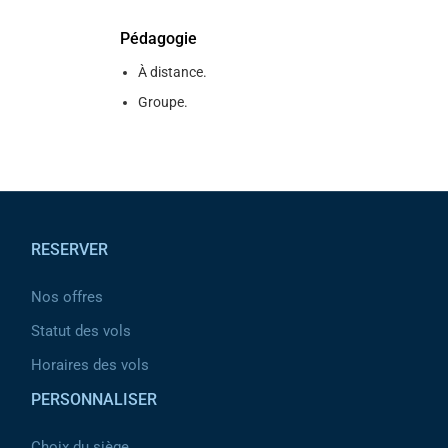
Pédagogie
À distance.
Groupe.
Pied de page
RESERVER
Nos offres
Statut des vols
Horaires des vols
PERSONNALISER
Choix du siège