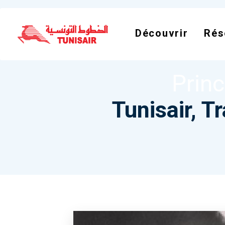
NODE
TUNISA
Découvrir
Rés
Tunis
Prin
Tunisair, T