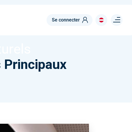
MENTS CULTURELS
Menu right
Se connecter
el des
urels
s Principaux