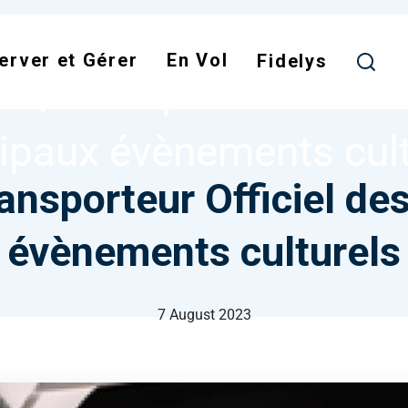
Skip
to
IR, TRANSPORTEUR OFFICIEL DES PRINCIPAUX ÉVÈNE
erver et Gérer
En Vol
main
Fidelys
air, Transporteur Offici
content
cipaux évènements cult
ransporteur Officiel de
évènements culturels
7 August 2023