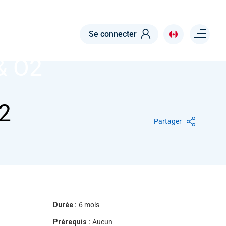
Menu right
Se connecter
& O2
O2
Partager
Durée :
6 mois
Prérequis :
Aucun