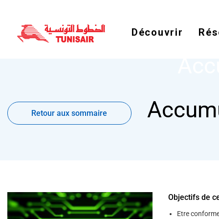
Découvrir
Rés
Acc
Retour
Accumu
aux
Retour aux sommaire
sommaire
Objectifs de c
Etre conforme