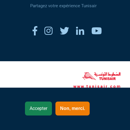
Partagez votre expérience Tunisair
www.tunisair.com
Canada- Français (FR)
Accepter
Non, merci.