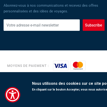
Abonnez-vous à nos communications et recevez des offres
personnalisées et des idées de voyages.
Subscribe
MOYENS DE PAIEMENT :
Copyright 2023 Tunisair. Tous droits réservés
Nous utilisons des cookies sur ce site po
En cliquant sur le bouton Accepter, vous nous autorisez
Conditions générales de Transport
|
Conditions générales de Vente
|
paiement
|
Contact