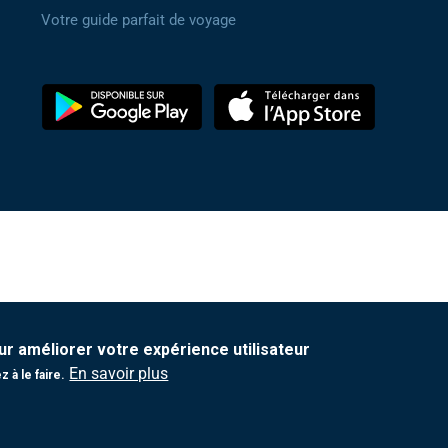
Votre guide parfait de voyage
ur améliorer votre expérience utilisateur
En savoir plus
 à le faire.
Protection de vos données personnelles
|
Politique ADM
|
Politique de