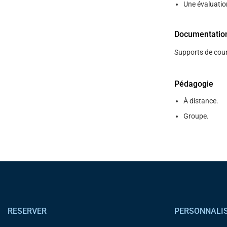
Une évaluatio
Documentatio
Supports de cour
Pédagogie
À distance.
Groupe.
Pied de page
RESERVER
PERSONNALI