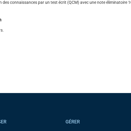
n des connaissances par un test écrit (QCM) avec une note éliminatoire 
n
s.
SER
GÉRER