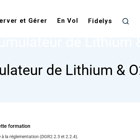
Skip
to
erver et Gérer
En Vol
main
Fidelys
NODE
ACCUMULATEUR DE LITHIUM & O2
content
umulateur de Lithium 
lateur de Lithium & 
ette formation
 à la réglementation (DGR2.2.3 et 2.2.4).