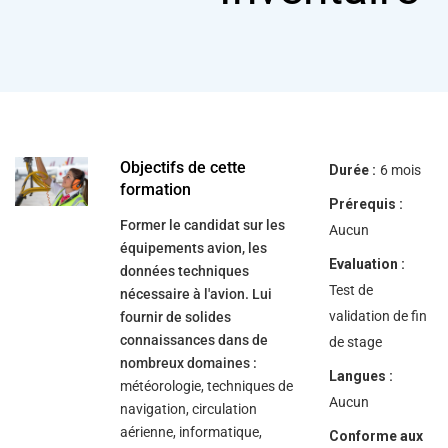
help
you
navigate
and
interact
with
the
content.
Objectifs de cette
Durée :
6 mois
formation
Prérequis :
Former le candidat sur les
Aucun
équipements avion, les
Evaluation :
données techniques
Test de
nécessaire à l'avion. Lui
validation de fin
fournir de solides
connaissances dans de
de stage
nombreux domaines :
Langues :
météorologie, techniques de
Aucun
navigation, circulation
aérienne, informatique,
Conforme aux