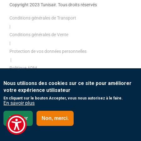
Copyright 2023 Tunisair. Tous droits réservés
Conditions générales de Transport
|
Conditions générales de Vente
|
Protection de vos données personnelles
|
Politique ADM
|
Nous utilisons des cookies sur ce site pour améliorer
Politique de paiement
votre expérience utilisateur
|
En cliquant sur le bouton Accepter, vous nous autorisez à le faire.
Contact
En savoir plus
Accepter
Non, merci.
Canada- Français (FR)