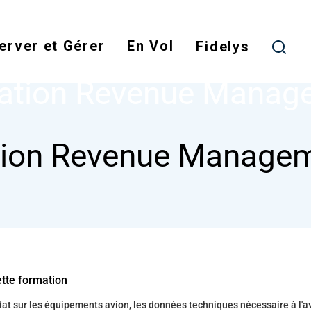
Skip
to
erver et Gérer
En Vol
main
Fidelys
NODE
FORMATION REVENUE MANAGEMENT
content
ation Revenue Manag
ion Revenue Manage
ette formation
t sur les équipements avion, les données techniques nécessaire à l'a