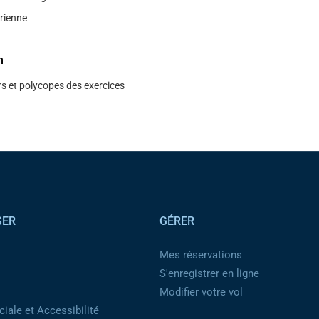
́rienne
n
s et polycopes des exercices
SER
GÉRER
Mes réservations
S'enregistrer en ligne
Modifier votre vol
iale et Accessibilité