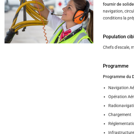
help
fournir de soli
you
navigate
navigation, circu
and
conditions la pre
interact
with
the
content.
Population cib
Chefs d'escale, m
Programme
Programme du DGA
Navigation Ae
Opération Aé
Radionavigati
Chargement
Réglementati
Infrastructure