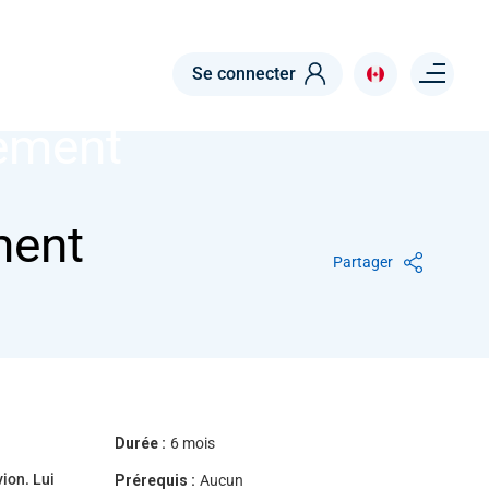
Menu right
Se connecter
ement
ment
Partager
Durée :
6 mois
vion. Lui
Prérequis :
Aucun