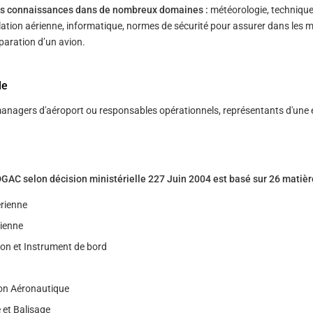
des connaissances dans de nombreux domaines :
météorologie, techniqu
lation aérienne, informatique, normes de sécurité pour assurer dans les m
́paration d’un avion.
le
anagers d'aéroport ou responsables opérationnels, représentants d'une 
C selon décision ministérielle 227 Juin 2004 est basé sur 26 matièr
́rienne
rienne
on et Instrument de bord
on Aéronautique
 et Balisage