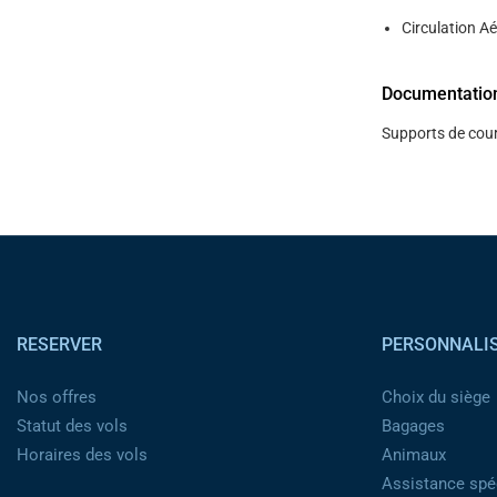
Circulation Ae
Documentatio
Supports de cour
Pied de page
RESERVER
PERSONNALI
Nos offres
Choix du siège
Statut des vols
Bagages
Horaires des vols
Animaux
Assistance spéc