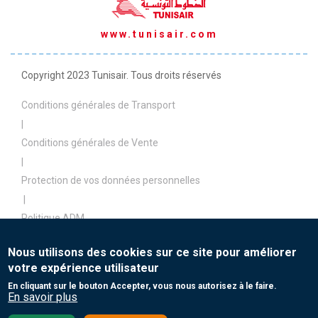
www.tunisair.com
Copyright 2023 Tunisair. Tous droits réservés
Conditions générales de Transport
|
Conditions générales de Vente
|
Protection de vos données personnelles
|
Politique ADM
|
Nous utilisons des cookies sur ce site pour améliorer
Politique de paiement
votre expérience utilisateur
|
En cliquant sur le bouton Accepter, vous nous autorisez à le faire.
Contact
En savoir plus