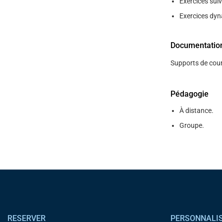
Exercices suiv
Exercices dyn
Documentatio
Supports de cour
Pédagogie
À distance.
Groupe.
Pied de page
RESERVER
PERSONNALI