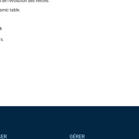
i de l’évolution des ventes.
amic table.
n
s.
SER
GÉRER