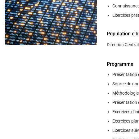
help
Connaissance d
you
navigate
Exercices prat
and
interact
with
the
Population cib
content.
Direction Central
Programme
Présentation d
Source de don
Méthodologie
Présentation 
Exercices d’ini
Exercices plan
Exercices suiv