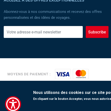
ACCÉDEZ À DES OFFRES EXCEPTIONNELLES
Abonnez-vous à nos communications et recevez des offres
personnalisées et des idées de voyages.
Subscribe
MOYENS DE PAIEMENT :
Copyright 2023 Tunisair. Tous droits réservés
Nous utilisons des cookies sur ce site po
En cliquant sur le bouton Accepter, vous nous autorisez
Conditions générales de Transport
|
Conditions générales de Vente
|
paiement
|
Contact