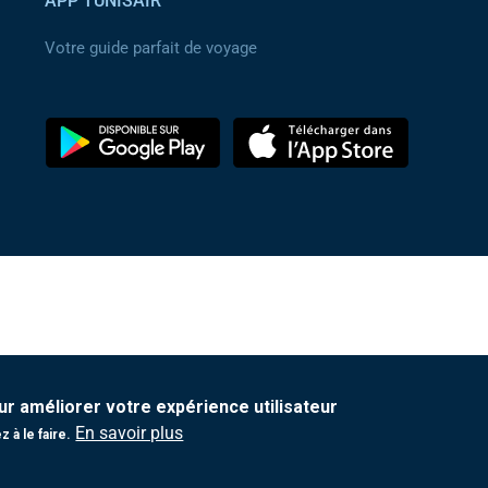
APP TUNISAIR
Votre guide parfait de voyage
ur améliorer votre expérience utilisateur
En savoir plus
 à le faire.
Protection de vos données personnelles
|
Politique ADM
|
Politique de