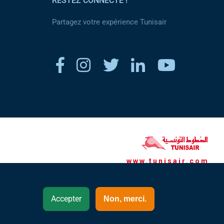
RESTEZ CONNECTÉ !
Partagez votre expérience Tunisair
www.tunisair.com
Canada- Français (FR)
Accepter
Non, merci.