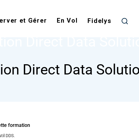
Skip
to
erver et Gérer
En Vol
main
Fidelys
NODE
FORMATION DIRECT DATA SOLUTION DDS
content
ion Direct Data Solut
ion Direct Data Soluti
ette formation
util DDS.