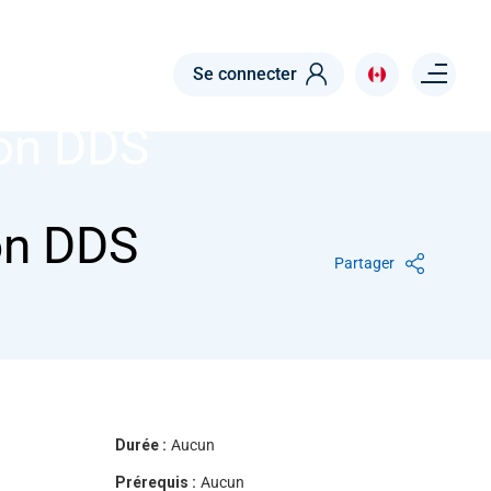
Menu right
Se connecter
ion DDS
on DDS
Partager
Durée :
Aucun
Prérequis :
Aucun