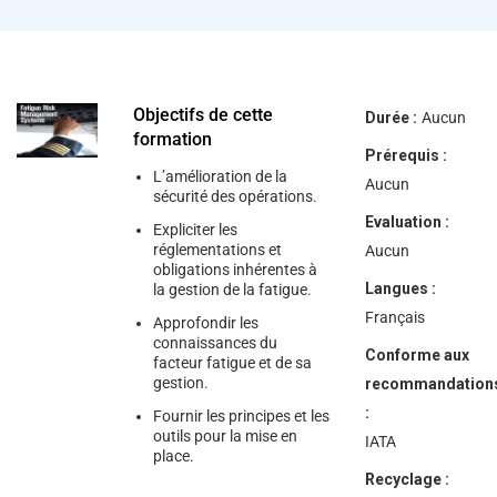
help
you
navigate
and
interact
with
the
Objectifs de cette
Durée :
Aucun
content.
formation
Prérequis :
L’amélioration de la
Aucun
sécurité des opérations.
Evaluation :
Expliciter les
réglementations et
Aucun
obligations inhérentes à
Langues :
la gestion de la fatigue.
Français
Approfondir les
connaissances du
Conforme aux
facteur fatigue et de sa
gestion.
recommandation
:
Fournir les principes et les
outils pour la mise en
IATA
place.
Recyclage :