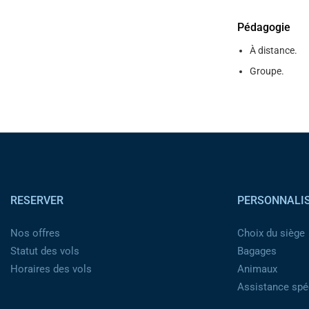
Pédagogie
À distance.
Groupe.
Pied de page
RESERVER
PERSONNALI
Nos offres
Choix du siège
Statut des vols
Bagages
Horaires des vols
Animaux
Assistance spéc