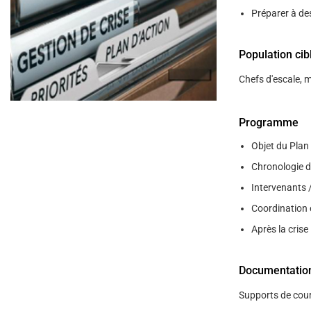
help
Préparer à des
you
navigate
and
interact
Population cib
with
the
Chefs d'escale, 
content.
Programme
Objet du Plan
Chronologie de
Intervenants /
Coordination 
Après la crise
Documentatio
Supports de cour