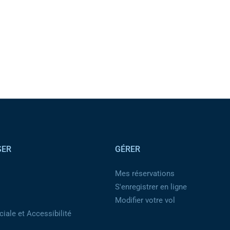
SER
GÉRER
Mes réservations
S'enregistrer en ligne
Modifier votre vol
iale et Accessibilité