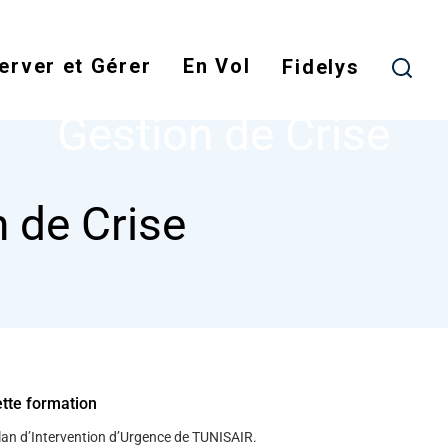
Skip
to
erver et Gérer
En Vol
main
Fidelys
NODE
GESTION DE CRISE
content
Gestion de Crise
 de Crise
ette formation
plan d’Intervention d’Urgence de TUNISAIR.