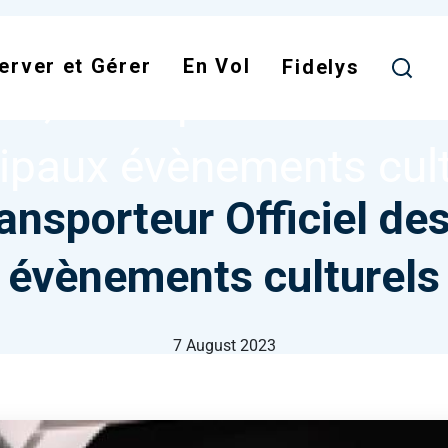
Skip
to
IR, TRANSPORTEUR OFFICIEL DES PRINCIPAUX ÉVÈNE
erver et Gérer
En Vol
main
Fidelys
air, Transporteur Offici
content
cipaux évènements cult
ransporteur Officiel de
évènements culturels
7 August 2023