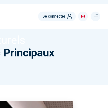
MENTS CULTURELS
Menu right
Se connecter
el des
urels
s Principaux