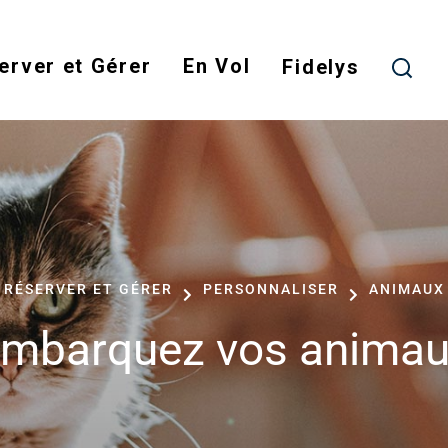
Skip
to
erver et Gérer
En Vol
main
Fidelys
content
RÉSERVER ET GÉRER
PERSONNALISER
ANIMAUX
mbarquez vos anima