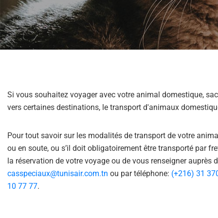
help
you
navigate
and
interact
with
the
content.
Si vous souhaitez voyager avec votre animal domestique, sach
vers certaines destinations, le transport d'animaux domestiques
Pour tout savoir sur les modalités de transport de votre anima
ou en soute, ou s’il doit obligatoirement être transporté par fre
la réservation de votre voyage ou de vous renseigner auprès de
casspeciaux@tunisair.com.tn
ou par téléphone:
(+216) 31 37
10 77 77
.