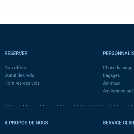
Pied de page
RESERVER
PERSONNALI
Nos offres
Choix du siège
Statut des vols
Bagages
Horaires des vols
Animaux
Assistance spéc
Pied de page 2
À PROPOS DE NOUS
SERVICE CLIE