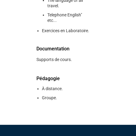
The language of air
travel.
Telephone English"
etc...
Exercices en Laboratoire.
Documentation
Supports de cours.
Pédagogie
À distance.
Groupe.
Pied de page