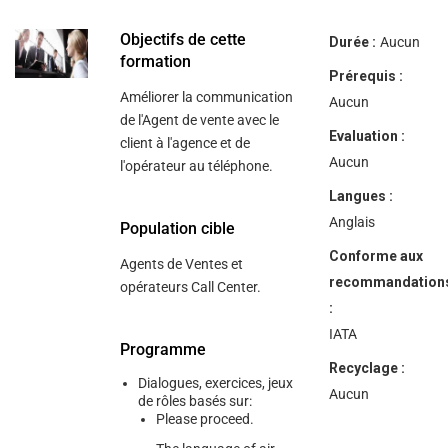
help
you
navigate
Objectifs de cette
Durée :
Aucun
and
formation
interact
Prérequis :
with
Améliorer la communication
the
Aucun
content.
de l'Agent de vente avec le
Evaluation :
client à l'agence et de
Aucun
l'opérateur au téléphone.
Langues :
Anglais
Population cible
Conforme aux
Agents de Ventes et
recommandation
opérateurs Call Center.
:
IATA
Programme
Recyclage :
Dialogues, exercices, jeux
Aucun
de rôles basés sur:
Please proceed.