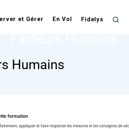
Skip
to
erver et Gérer
En Vol
main
Fidelys
NODE
FACTEURS HUMAINS
content
Facteurs Humains
rs Humains
ette formation
aitement, appliquer et faire respecter les mesures et les consignes de séc