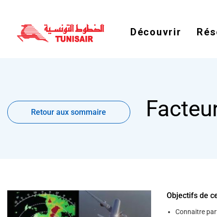
Welcome
to
All
in
Découvrir
Rés
One
Accessibility
screen
reader.
To
start
the
All
in
Retour
Facteu
One
aux
Accessibility
Retour aux sommaire
sommaire
screen
reader,
press
"Ctrl
+
/".
This
shortcut
activates
the
Objectifs de c
screen
reader
to
Connaitre parf