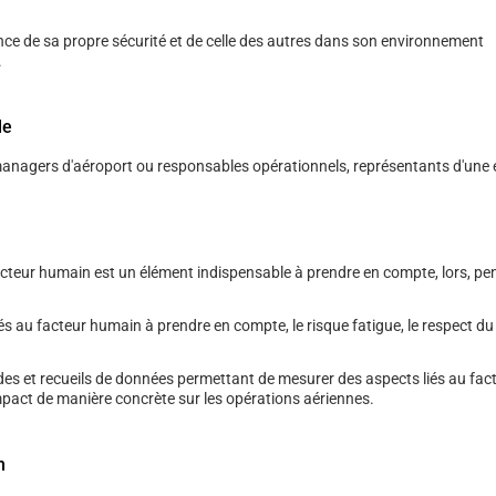
nce de sa propre sécurité et de celle des autres dans son environnement
.
le
managers d'aéroport ou responsables opérationnels, représentants d'une 
acteur humain est un élément indispensable à prendre en compte, lors, pe
és au facteur humain à prendre en compte, le risque fatigue, le respect du 
des et recueils de données permettant de mesurer des aspects liés au fa
mpact de manière concrète sur les opérations aériennes.
n