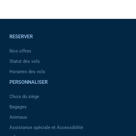
help
you
navigate
and
interact
Pied de page
with
the
content.
RESERVER
Nos offres
Statut des vols
Horaires des vols
PERSONNALISER
Choix du siège
Bagages
Animaux
Assistance spéciale et Accessibilité