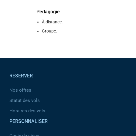
Pédagogie
À distance.
Groupe.
Pied de page
RESERVER
Nos offres
Statut des vols
Horaires des vols
PERSONNALISER
Choix du siège