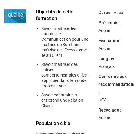
help
you
navigate
Objectifs de cette
Durée :
Aucun
and
formation
interact
Prérequis :
with
Savoir maîtriser les
the
Aucun
notions de
content.
Communication pour une
Evaluation :
maîtrise de Soi et une
Aucun
maîtrise de l’Ecosystème
lié au Client.
Langues :
Savoir maîtriser des
Français
balises
comportementales et les
Conforme aux
appliquer dans le monde
recommandation
professionnel.
:
Savoir construire et
IATA
entretenir une Relation
Client.
Recyclage :
Aucun
Population cible