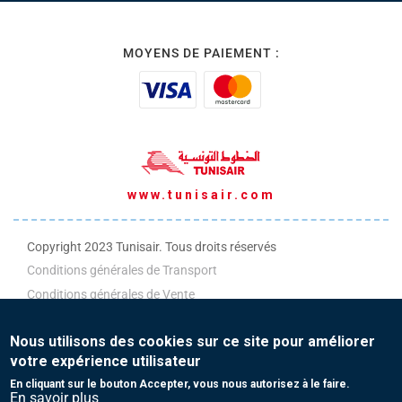
MOYENS DE PAIEMENT :
www.tunisair.com
Copyright 2023 Tunisair. Tous droits réservés
Conditions générales de Transport
Conditions générales de Vente
Protection de vos données personnelles
Nous utilisons des cookies sur ce site pour améliorer
votre expérience utilisateur
Contact
En cliquant sur le bouton Accepter, vous nous autorisez à le faire.
En savoir plus