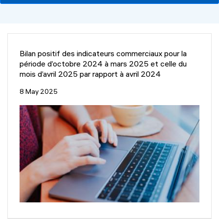
help
you
navigate
and
interact
with
the
Bilan positif des indicateurs commerciaux pour la
content.
période d’octobre 2024 à mars 2025 et celle du
mois d’avril 2025 par rapport à avril 2024
8 May 2025