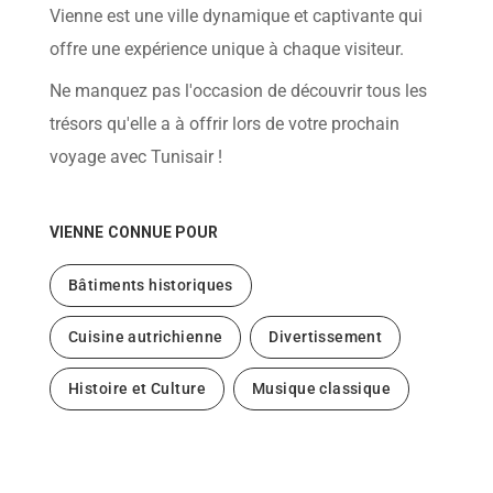
help
Vienne est une ville dynamique et captivante qui
you
navigate
offre une expérience unique à chaque visiteur.
and
interact
Ne manquez pas l'occasion de découvrir tous les
with
the
trésors qu'elle a à offrir lors de votre prochain
content.
voyage avec Tunisair !
VIENNE
CONNUE POUR
Bâtiments historiques
Cuisine autrichienne
Divertissement
Histoire et Culture
Musique classique