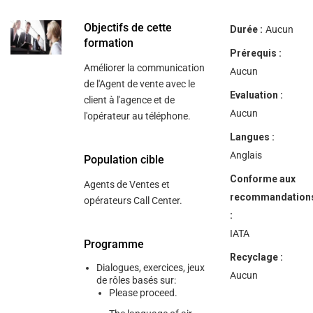
help
you
navigate
Objectifs de cette
Durée :
Aucun
and
formation
interact
Prérequis :
with
Améliorer la communication
the
Aucun
content.
de l'Agent de vente avec le
Evaluation :
client à l'agence et de
Aucun
l'opérateur au téléphone.
Langues :
Anglais
Population cible
Conforme aux
Agents de Ventes et
recommandation
opérateurs Call Center.
:
IATA
Programme
Recyclage :
Dialogues, exercices, jeux
Aucun
de rôles basés sur:
Please proceed.