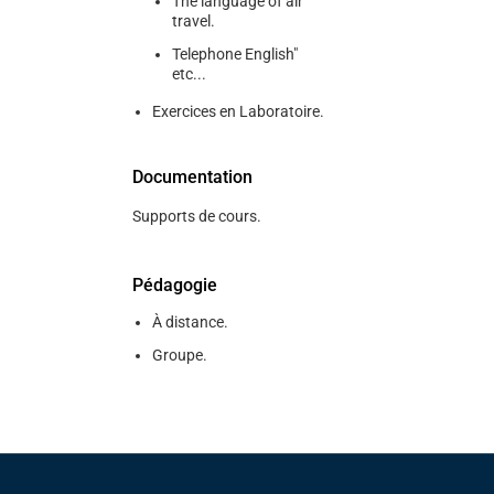
The language of air
travel.
Telephone English"
etc...
Exercices en Laboratoire.
Documentation
Supports de cours.
Pédagogie
À distance.
Groupe.
Pied de page