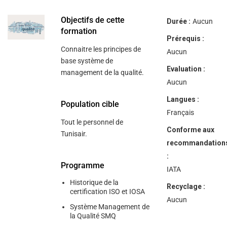
help
you
navigate
Objectifs de cette
Durée :
Aucun
and
formation
interact
Prérequis :
with
Connaitre les principes de
the
Aucun
content.
base système de
Evaluation :
management de la qualité.
Aucun
Langues :
Population cible
Français
Tout le personnel de
Conforme aux
Tunisair.
recommandation
:
Programme
IATA
Historique de la
Recyclage :
certification ISO et IOSA
Aucun
Système Management de
la Qualité SMQ