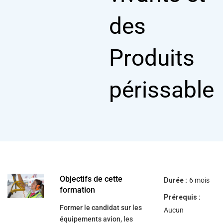
help
you
des
navigate
and
interact
with
Produits
the
content.
périssable
Objectifs de cette
Durée :
6 mois
formation
Prérequis :
Former le candidat sur les
Aucun
équipements avion, les