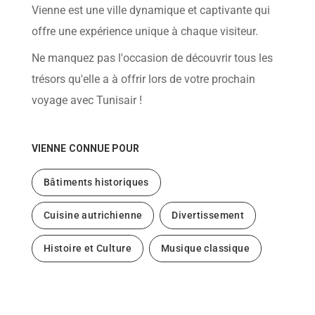
help
Vienne est une ville dynamique et captivante qui
you
navigate
offre une expérience unique à chaque visiteur.
and
interact
Ne manquez pas l'occasion de découvrir tous les
with
the
trésors qu'elle a à offrir lors de votre prochain
content.
voyage avec Tunisair !
VIENNE
CONNUE POUR
Bâtiments historiques
Cuisine autrichienne
Divertissement
Histoire et Culture
Musique classique