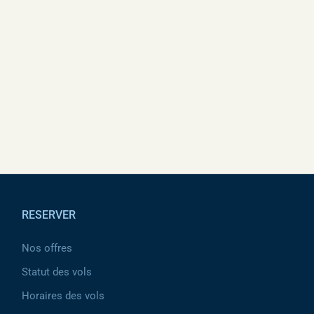
mobile du site web.
Le 21 octobre, TUNISAIR célèbre son 70e
anniversaire, marquant sept décennies
d’engagement au service du transport aérien
tunisien.
Pied de page
RESERVER
Nos offres
Statut des vols
Horaires des vols