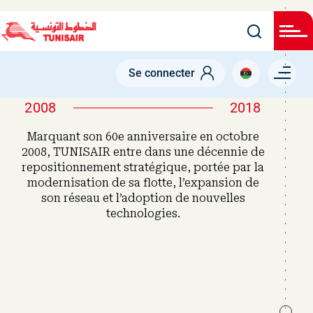
Welcome
Skip
to
All
to
in
main
One
Accessibility
content
Menu right
screen
Se connecter
reader.
To
start
2008
2018
the
All
Marquant son 60e anniversaire en octobre
in
One
2008, TUNISAIR entre dans une décennie de
Accessibility
repositionnement stratégique, portée par la
screen
modernisation de sa flotte, l’expansion de
reader,
press
son réseau et l’adoption de nouvelles
"Ctrl
technologies.
+
/".
This
shortcut
activates
the
screen
reader
to