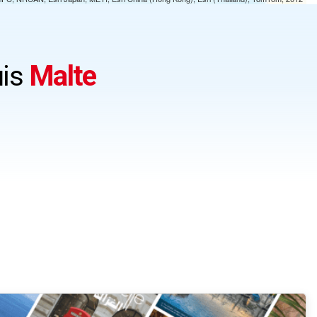
uis
Malte