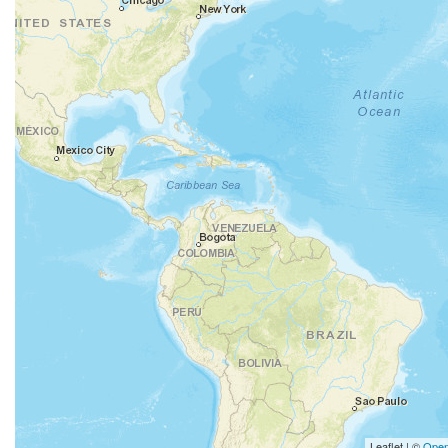
Leaflet | ©
Open