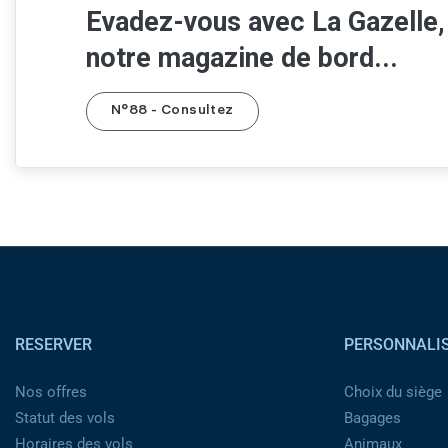
Evadez-vous avec La Gazelle,
notre magazine de bord...
N°88 - Consultez
Pied de page
RESERVER
PERSONNALI
Nos offres
Choix du siège
Statut des vols
Bagages
Horaires des vols
Animaux