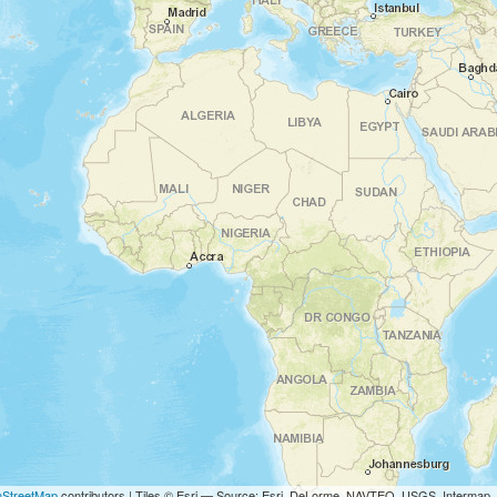
StreetMap
contributors | Tiles © Esri — Source: Esri, DeLorme, NAVTEQ, USGS, Intermap,