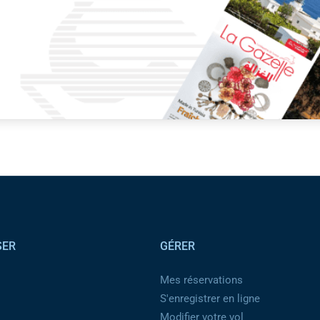
SER
GÉRER
Mes réservations
S'enregistrer en ligne
Modifier votre vol