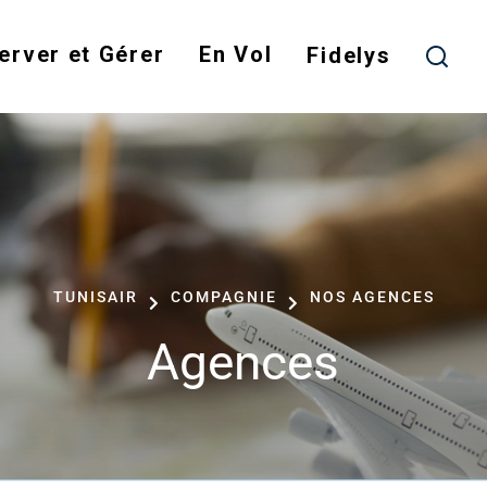
Skip
to
erver et Gérer
En Vol
Fidelys
main
content
TUNISAIR
COMPAGNIE
NOS AGENCES
Agences