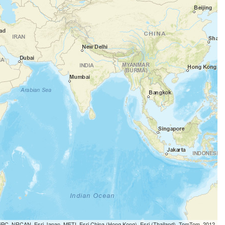
 iPC, NRCAN, Esri Japan, METI, Esri China (Hong Kong), Esri (Thailand), TomTom, 2012