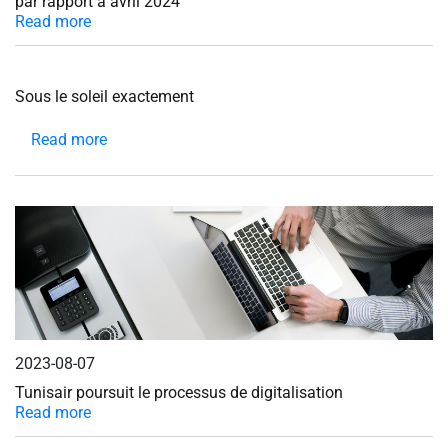
par rapport à avril 2024
Read more
Sous le soleil exactement
Read more
about
Sous
le
soleil
exactement
2023-08-07
Tunisair poursuit le processus de digitalisation
Read more