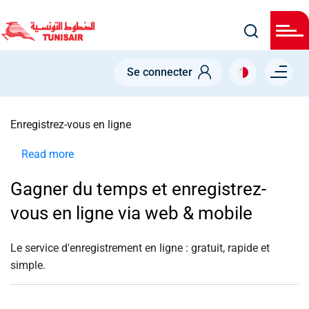
Welcome
Skip
to
All
to
in
main
One
Accessibility
content
Menu right
screen
Se connecter
reader.
To
NODE
start
the
Enregistrez-vous en ligne
All
in
One
Read more
about
Accessibility
screen
Enregistrez-
reader,
Gagner du temps et enregistrez-
vous
press
"Ctrl
en
vous en ligne via web & mobile
+
ligne
/".
This
shortcut
Le service d'enregistrement en ligne :
gratuit
,
rapide
et
activates
simple
.
the
screen
reader
to