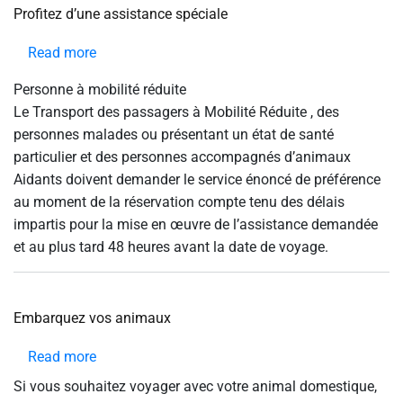
help
Profitez d’une assistance spéciale
you
navigate
and
Read more
about
interact
Profitez
with
Personne à mobilité réduite
the
d’une
content.
Le Transport des passagers à Mobilité Réduite , des
assistance
personnes malades ou présentant un état de santé
spéciale
particulier et des personnes accompagnés d’animaux
Aidants doivent demander le service énoncé de préférence
au moment de la réservation compte tenu des délais
impartis pour la mise en œuvre de l’assistance demandée
et au plus tard 48 heures avant la date de voyage.
Embarquez vos animaux
Read more
about
Embarquez
Si vous souhaitez voyager avec votre animal domestique,
vos