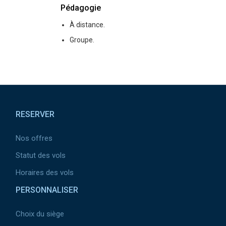
Pédagogie
À distance.
Groupe.
Pied de page
RESERVER
Nos offres
Statut des vols
Horaires des vols
PERSONNALISER
Choix du siège