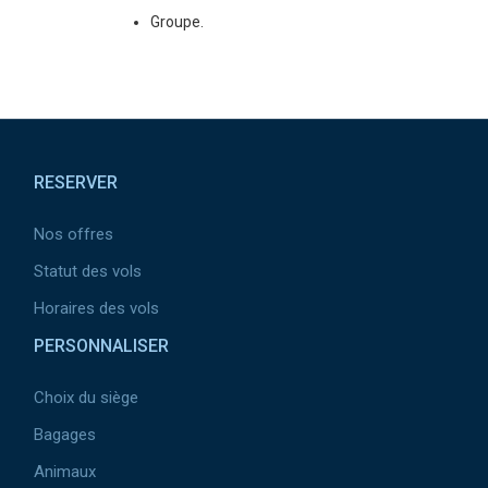
Groupe.
Pied de page
RESERVER
Nos offres
Statut des vols
Horaires des vols
PERSONNALISER
Choix du siège
Bagages
Animaux