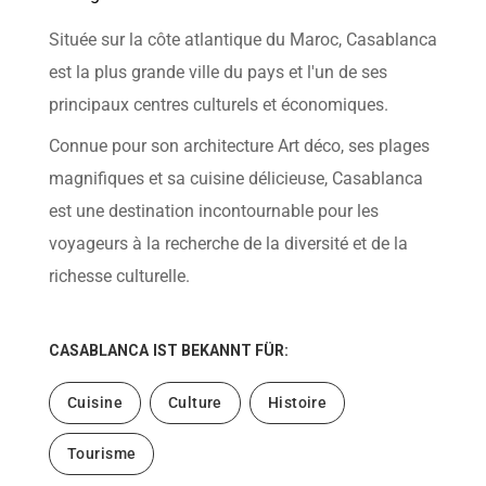
help
you
Située sur la côte atlantique du Maroc, Casablanca
navigate
and
est la plus grande ville du pays et l'un de ses
interact
with
principaux centres culturels et économiques.
the
content.
Connue pour son architecture Art déco, ses plages
magnifiques et sa cuisine délicieuse, Casablanca
est une destination incontournable pour les
voyageurs à la recherche de la diversité et de la
richesse culturelle.
CASABLANCA
IST BEKANNT FÜR:
Cuisine
Culture
Histoire
Tourisme