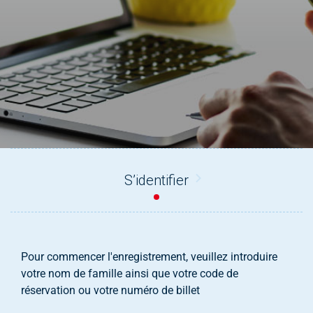
help
you
navigate
and
interact
with
the
content.
S’identifier
Pour commencer l'enregistrement, veuillez introduire
votre nom de famille ainsi que votre code de
réservation ou votre numéro de billet