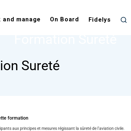
Skip
to
 and manage
On Board
main
Fidelys
NODE
FORMATION SURETÉ
content
Formation Sureté
ion Sureté
ette formation
ipants aux principes et mesures régissant la sûreté de l’aviation civile.