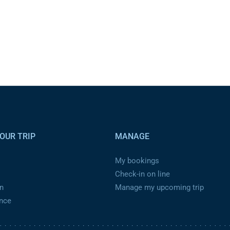
OUR TRIP
MANAGE
My bookings
Check-in on line
n
Manage my upcoming trip
ance