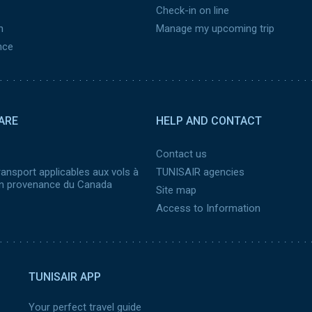
Check-in on line
n
Manage my upcoming trip
nce
ARE
HELP AND CONTACT
Contact us
ransport applicables aux vols à
TUNISAIR agencies
 en provenance du Canada
Site map
Access to Information
TUNISAIR APP
Your perfect travel guide