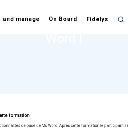
Skip
to
 and manage
On Board
main
Fidelys
NODE
WORD I
content
Word I
ette formation
nctionnalités de base de Ms Word. Après cette formation le participant s