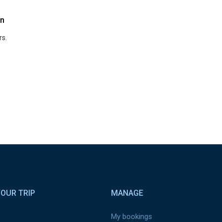
n
rs.
OUR TRIP
MANAGE
My bookings