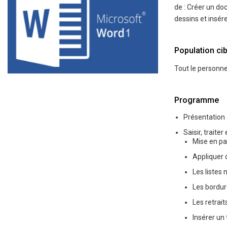
de : Créer un do
dessins et insér
Population cib
Tout le personne
Programme
Présentation
Saisir, traite
Mise en p
Appliquer d
Les listes
Les bordur
Les retrait
Insérer un