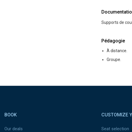
Documentatio
Supports de cou
Pédagogie
À distance.
Groupe.
Pied de page
BOOK
CUSTOMIZE Y
Our deals
Seat selection