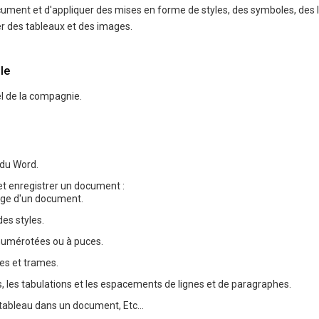
cument et d'appliquer des mises en forme de styles, des symboles, des 
er des tableaux et des images.
le
l de la compagnie.
 du Word.
r et enregistrer un document :
age d'un document.
es styles.
 numérotées ou à puces.
es et trames.
s, les tabulations et les espacements de lignes et de paragraphes.
 tableau dans un document, Etc…