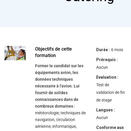
help
you
navigate
and
interact
with
the
content.
Objectifs de cette
Durée :
6 mois
formation
Prérequis :
Former le candidat sur les
Aucun
équipements avion, les
Evaluation :
données techniques
Test de
nécessaire à l'avion. Lui
validation de fin
fournir de solides
connaissances dans de
de stage
nombreux domaines :
Langues :
météorologie, techniques de
Aucun
navigation, circulation
aérienne, informatique,
Conforme aux