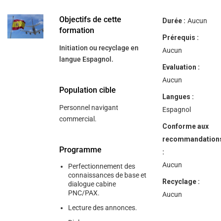
help
you
navigate
Objectifs de cette
Durée :
Aucun
and
formation
interact
Prérequis :
with
Initiation ou recyclage en
the
Aucun
content.
langue Espagnol.
Evaluation :
Aucun
Population cible
Langues :
Personnel navigant
Espagnol
commercial.
Conforme aux
recommandation
Programme
:
Aucun
Perfectionnement des
connaissances de base et
Recyclage :
dialogue cabine
PNC/PAX.
Aucun
Lecture des annonces.