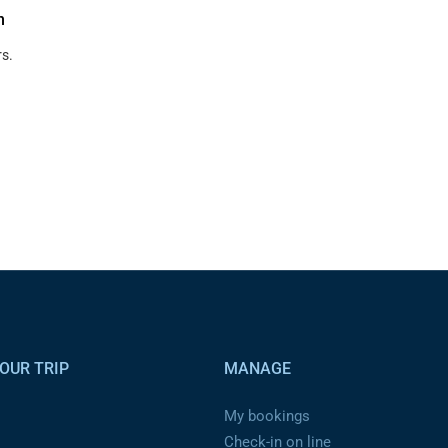
n
s.
OUR TRIP
MANAGE
My bookings
Check-in on line