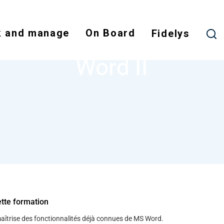
Skip
to
 and manage
On Board
main
Fidelys
NODE
WORD II
content
Word II
ette formation
maîtrise des fonctionnalités déjà connues de MS Word.