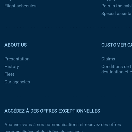
Flight schedules
Pets in the cabi
Special assist
Pied de page 2
ABOUT US
CUSTOMER C
Presentation
Claims
History
Conditions de t
destination et
Fleet
Our agencies
ACCÉDEZ À DES OFFRES EXCEPTIONNELLES
Abonnez-vous à nos communications et recevez des offres
personnalisées et des idées de voyages.