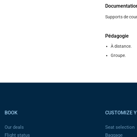
Documentatio
Supports de cour
Pédagogie
À distance.
Groupe.
Pied de page
BOOK
CUSTOMIZE Y
Our deals
Seat selection
Flight status
Baggage