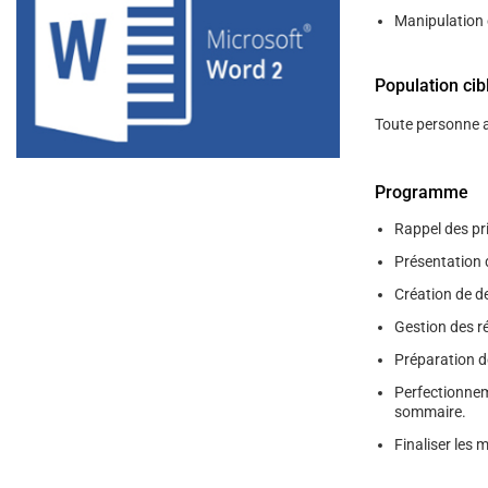
help
Manipulation 
you
navigate
and
interact
Population cib
with
the
Toute personne a
content.
Programme
Rappel des pr
Présentation d
Création de de
Gestion des ré
Préparation d
Perfectionnem
sommaire.
Finaliser les 