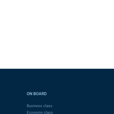
ON BOARD
Business class
Economy class