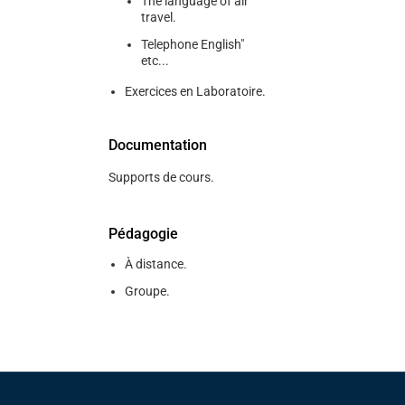
The language of air
travel.
Telephone English"
etc...
Exercices en Laboratoire.
Documentation
Supports de cours.
Pédagogie
À distance.
Groupe.
Pied de page