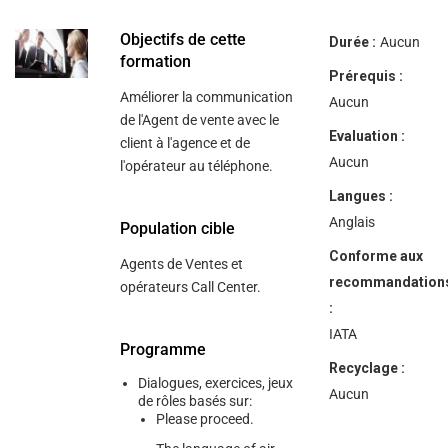
help
you
navigate
Objectifs de cette
Durée :
Aucun
and
formation
interact
Prérequis :
with
Améliorer la communication
the
Aucun
content.
de l'Agent de vente avec le
Evaluation :
client à l'agence et de
Aucun
l'opérateur au téléphone.
Langues :
Anglais
Population cible
Conforme aux
Agents de Ventes et
recommandation
opérateurs Call Center.
:
IATA
Programme
Recyclage :
Dialogues, exercices, jeux
Aucun
de rôles basés sur:
Please proceed.