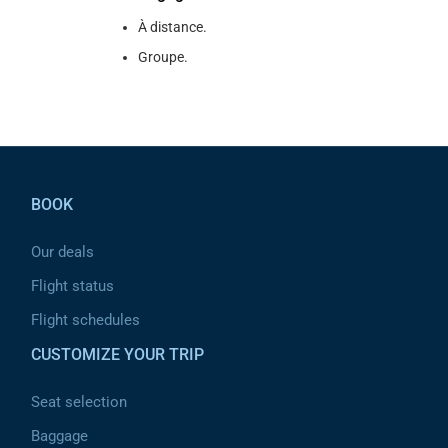
À distance.
Groupe.
Pied de page
BOOK
Our deals
Flight status
Flight schedules
CUSTOMIZE YOUR TRIP
Seat selection
Baggage