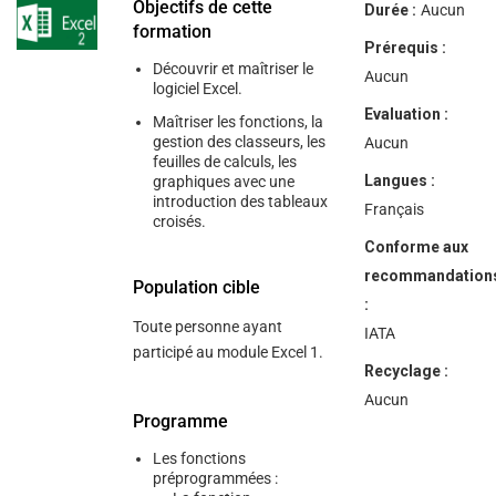
help
Objectifs de cette
Durée :
Aucun
you
formation
navigate
Prérequis :
and
Découvrir et maîtriser le
interact
Aucun
logiciel Excel.
with
the
Evaluation :
Maîtriser les fonctions, la
content.
gestion des classeurs, les
Aucun
feuilles de calculs, les
Langues :
graphiques avec une
introduction des tableaux
Français
croisés.
Conforme aux
recommandation
Population cible
:
Toute personne ayant
IATA
participé au module Excel 1.
Recyclage :
Aucun
Programme
Les fonctions
préprogrammées :