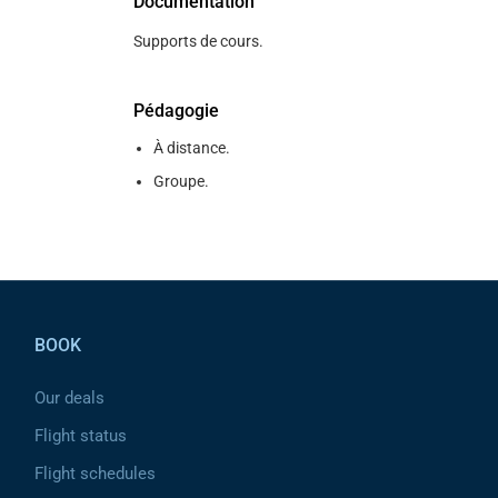
Documentation
Supports de cours.
Pédagogie
À distance.
Groupe.
Pied de page
BOOK
Our deals
Flight status
Flight schedules