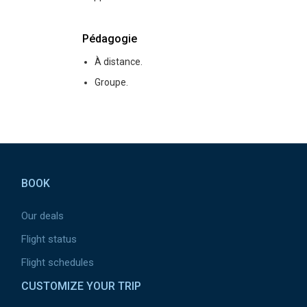
Pédagogie
À distance.
Groupe.
Pied de page
BOOK
Our deals
Flight status
Flight schedules
CUSTOMIZE YOUR TRIP