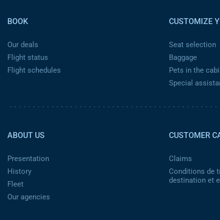
BOOK
CUSTOMIZE Y
Our deals
Seat selection
Flight status
Baggage
Flight schedules
Pets in the cabi
Special assist
Pied de page 2
ABOUT US
CUSTOMER C
Presentation
Claims
History
Conditions de t
destination et
Fleet
Our agencies