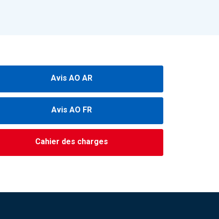
Avis AO AR
Avis AO FR
Cahier des charges