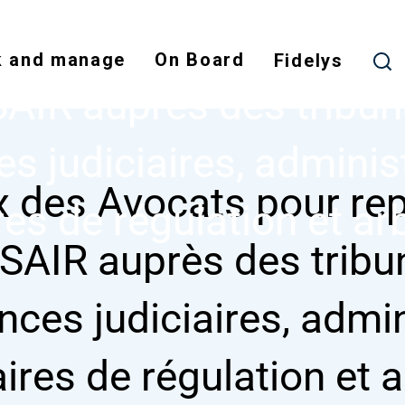
Skip
des Avocats pour repr
to
 and manage
On Board
main
Fidelys
content
AIR auprès des tribun
es judiciaires, administ
x des Avocats pour re
res de régulation et ar
SAIR auprès des tribu
nces judiciaires, admin
aires de régulation et a