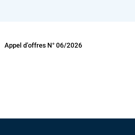
help
you
navigate
and
interact
with
the
content.
Appel d’offres N°
06/2026
Pied de page