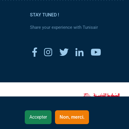
STAY TUNED !
Share your experience with Tunisair
www.tunisair.com
Accepter
Non, merci.
Royaume-Uni - English(EN)