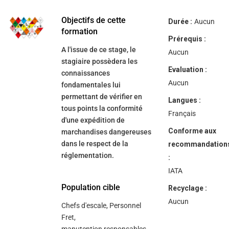
help
you
navigate
Objectifs de cette
Durée :
Aucun
and
formation
interact
Prérequis :
with
A l'issue de ce stage, le
the
Aucun
content.
stagiaire possèdera les
Evaluation :
connaissances
Aucun
fondamentales lui
permettant de vérifier en
Langues :
tous points la conformité
Français
d'une expédition de
Conforme aux
marchandises dangereuses
dans le respect de la
recommandation
réglementation.
:
IATA
Population cible
Recyclage :
Aucun
Chefs d'escale, Personnel
Fret,