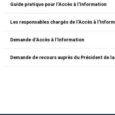
help
Guide pratique pour l’Accès à l’Information
you
navigate
and
interact
Les responsables chargés de l’Accès à l’Infor
with
the
content.
‌Demande d’Accès à l’Information
Demande de recours auprès du Président de la