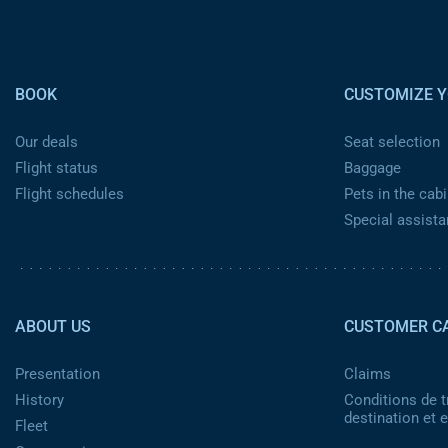
Pied de page
BOOK
CUSTOMIZE Y
Our deals
Seat selection
Flight status
Baggage
Flight schedules
Pets in the cabi
Special assist
Pied de page 2
ABOUT US
CUSTOMER C
Presentation
Claims
History
Conditions de t
destination et
Fleet