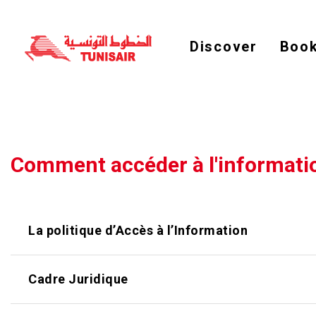
Welcome
to
All
in
Discover
Book
One
Accessibility
screen
reader.
To
start
the
All
in
One
Comment accéder à l'informati
Accessibility
screen
reader,
press
"Ctrl
+
La politique d’Accès à l’Information
/".
This
shortcut
activates
the
Cadre Juridique
screen
reader
to