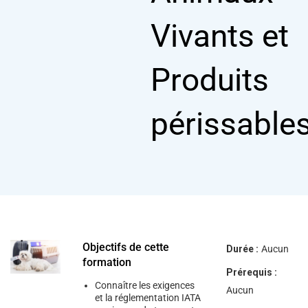
help
you
Vivants et
navigate
and
interact
with
Produits
the
content.
périssable
Objectifs de cette
Durée :
Aucun
formation
Prérequis :
Connaître les exigences
Aucun
et la réglementation IATA