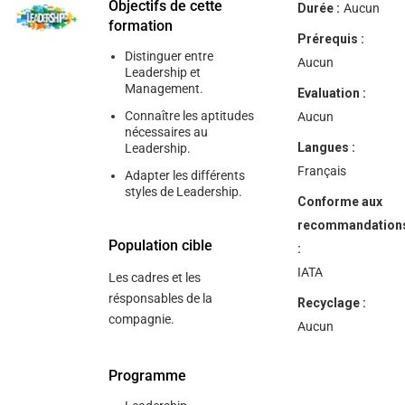
help
Objectifs de cette
Durée :
Aucun
you
formation
navigate
Prérequis :
and
Distinguer entre
interact
Aucun
Leadership et
with
Management.
the
Evaluation :
content.
Connaître les aptitudes
Aucun
nécessaires au
Langues :
Leadership.
Français
Adapter les différents
styles de Leadership.
Conforme aux
recommandation
Population cible
:
IATA
Les cadres et les
résponsables de la
Recyclage :
compagnie.
Aucun
Programme