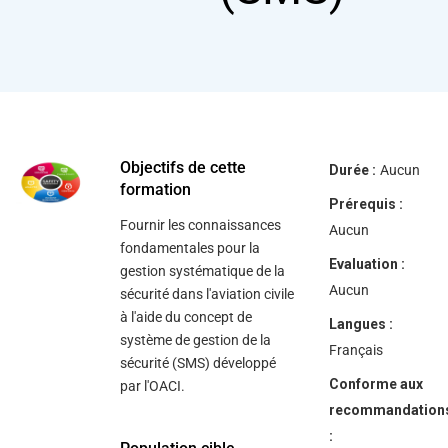
help
you
navigate
and
interact
with
the
content.
Objectifs de cette
Durée :
Aucun
formation
Prérequis :
Fournir les connaissances
Aucun
fondamentales pour la
Evaluation :
gestion systématique de la
Aucun
sécurité dans l'aviation civile
à l'aide du concept de
Langues :
système de gestion de la
Français
sécurité (SMS) développé
Conforme aux
par l'OACI.
recommandation
: