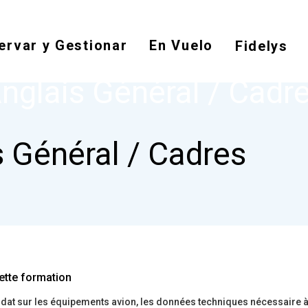
Pasar
al
ervar y Gestionar
En Vuelo
contenido
Fidelys
NODE
ANGLAIS GÉNÉRAL / CADRES
principal
nglais Général / Cadr
 Général / Cadres
ette formation
at sur les équipements avion, les données techniques nécessaire à 