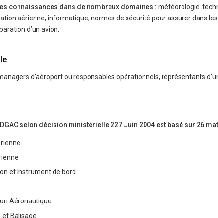
ides connaissances dans de nombreux domaines :
météorologie, tech
lation aérienne, informatique, normes de sécurité pour assurer dans le
́paration d’un avion.
le
managers d'aéroport ou responsables opérationnels, représentants d'u
C selon décision ministérielle 227 Juin 2004 est basé sur 26 mati
́rienne
́rienne
on et Instrument de bord
on Aéronautique
e et Balisage