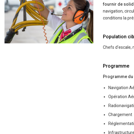
fournir de sol
navigation, circu
conditions la pre
Population cib
Chefs d'escale, 
Programme
Programme du DGA
Navigation Ae
Opération Ae
Radionavigati
Chargement
Réglementati
Infrastructur