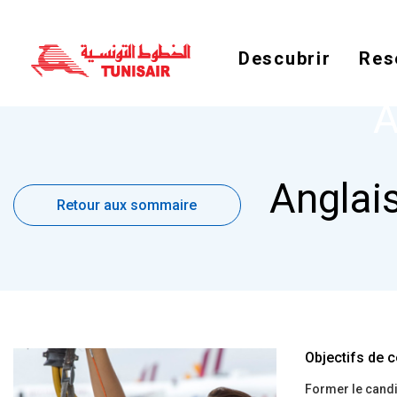
Descubrir
Res
A
Retour
Anglais
aux
Retour aux sommaire
sommaire
Objectifs de c
Former le candid