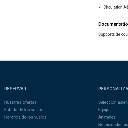
Circulation Ae
Documentatio
Supports de cour
Pied de page
RESERVAR
PERSONALIZ
Nuestras ofertas
Selección asien
Estado de los vuelos
Equipaje
Horarios de los vuelos
Animales
Necesidades es