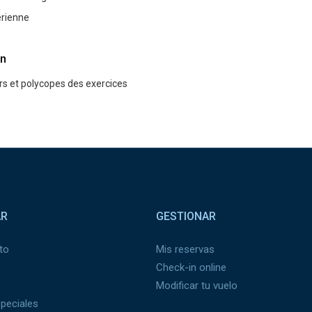
́rienne
n
s et polycopes des exercices
AR
GESTIONAR
to
Mis reservas
Check-in online
Modificar tu vuelo
peciales