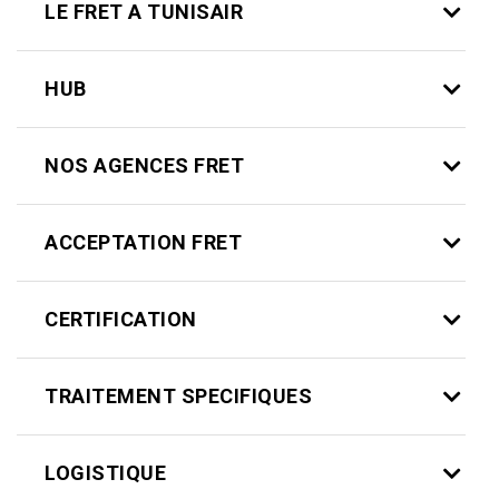
help
LE FRET A TUNISAIR
you
navigate
and
interact
HUB
with
the
content.
NOS AGENCES FRET
ACCEPTATION FRET
CERTIFICATION
TRAITEMENT SPECIFIQUES
LOGISTIQUE