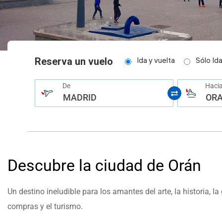
help
you
navigate
and
interact
with
the
content.
Reserva un vuelo
Ida y vuelta
Sólo Id
De
Haci
MADRID
OR
Descubre la ciudad de Orán
Un destino ineludible para los amantes del arte, la historia, la
compras y el turismo.