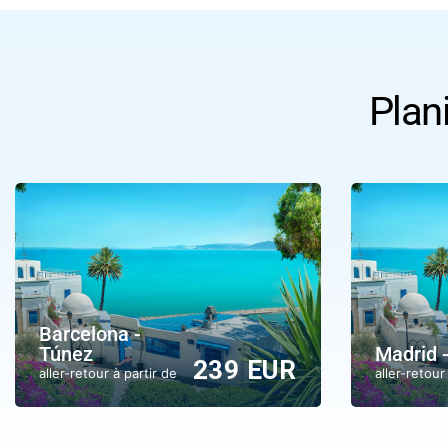
Plan
Barcelona -
Túnez
Madrid 
239 EUR
aller-retour à partir de
aller-retour