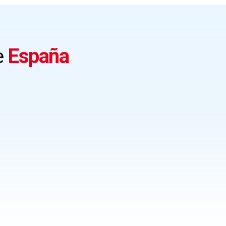
e
España